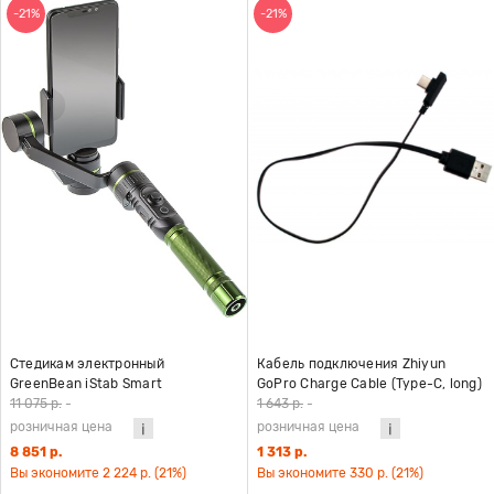
-21%
-21%
Стедикам электронный
Кабель подключения Zhiyun
GreenBean iStab Smart
GoPro Charge Cable (Type-C, long)
трёхосевой
(ZW-Type-C-003)
11 075 р.
-
1 643 р.
-
розничная цена
розничная цена
8 851 р.
1 313 р.
Вы экономите 2 224 р. (21%)
Вы экономите 330 р. (21%)