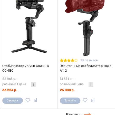
10 отзывов
Стабилизатор Zhiyun CRANE 4
Электронный стабилизатор Moza
COMBO
Air 2
82 863 р.
-
31 381 р.
-
розничная цена
розничная цена
66 224 р.
25 080 р.
Заказать
Заказать
Вперед