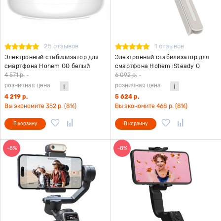
25 отзывов
1 отзывов
Электронный стабилизатор для
Электронный стабилизатор для
смартфона Hohem GO белый
смартфона Hohem iSteady Q
белый
4 571 р.
-
6 092 р.
-
розничная цена
розничная цена
4 219 р.
5 624 р.
Вы экономите 352 р. (8%)
Вы экономите 468 р. (8%)
В корзину
В корзину
-8%
-8%