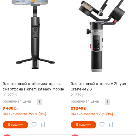
Электронный стабилизатор для
Электронный стедикам Zhiyun
смартфона Hohem iSteady Mobile
Crane-M2 S
Plus версия 2024 черный
10 279 р.
-
21 379 р.
-
розничная цена
розничная цена
9 488 р.
21 248 р.
Вы экономите 791 р. (8%)
Вы экономите 131 р. (1%)
В корзину
В корзину