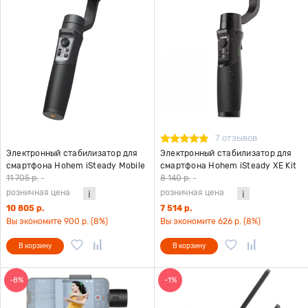
7 отзывов
Электронный стабилизатор для
Электронный стабилизатор для
смартфона Hohem iSteady Mobile
смартфона Hohem iSteady XE Kit
Plus Kit версия 2024 черный
черный
11 705 р.
-
8 140 р.
-
розничная цена
розничная цена
10 805 р.
7 514 р.
Вы экономите 900 р. (8%)
Вы экономите 626 р. (8%)
В корзину
В корзину
-8%
-1%