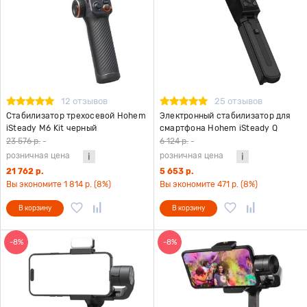
12 отзывов
25 отзывов
Стабилизатор трехосевой Hohem
Электронный стабилизатор для
iSteady M6 Kit черный
смартфона Hohem iSteady Q
черный
23 576 р.
-
6 124 р.
-
розничная цена
розничная цена
21 762 р.
5 653 р.
Вы экономите 1 814 р. (8%)
Вы экономите 471 р. (8%)
В корзину
В корзину
-8%
-8%