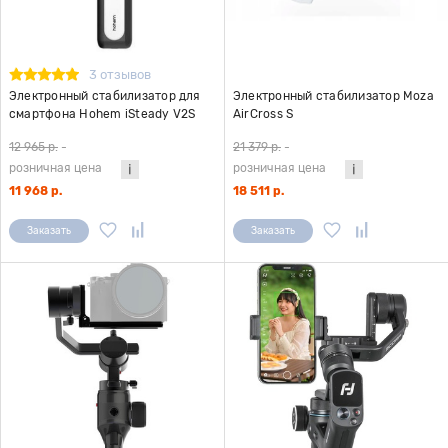
3 отзывов
Электронный стабилизатор для
Электронный стабилизатор Moza
смартфона Hohem iSteady V2S
AirCross S
черный
12 965 р.
-
21 379 р.
-
розничная цена
розничная цена
11 968 р.
18 511 р.
Заказать
Заказать