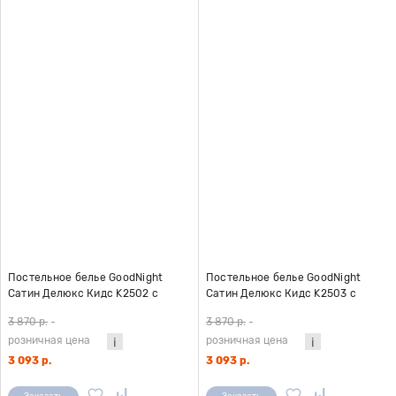
Постельное белье GoodNight
Постельное белье GoodNight
Сатин Делюкс Кидс K2502 с
Сатин Делюкс Кидс K2503 с
компаньоном (с нав. 50х70)
компаньоном (с нав. 50х70)
3 870 р.
-
3 870 р.
-
розничная цена
розничная цена
3 093 р.
3 093 р.