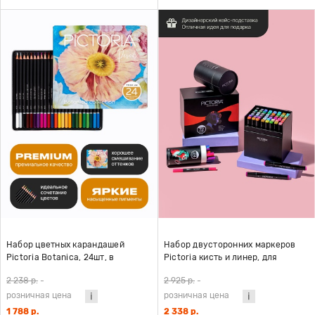
Набор цветных карандашей
Набор двусторонних маркеров
Pictoria Botanica, 24шт, в
Pictoria кисть и линер, для
металлической коробке
скетчинга и творчества, 60
2 238 р.
-
2 925 р.
-
цветов
розничная цена
розничная цена
1 788 р.
2 338 р.