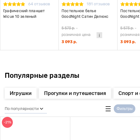
64 отзывов
181 отзывов
Графический планшет
Постельное белье
Постельно
Wicue 10 зеленый
GoodNight Сатин Делюкс
GoodNight
Кидс 44 с компаньоном (с
Кидс 22 с
нав. 50х70)
нав. 50х70
5 573 р.
-
5 573 р.
-
розничная цена
розничная
3 093 р.
3 093 р.
Популярные разделы
Игрушки
Прогулки и путешествия
Спорт и
По популярности
Фильтры
-21%