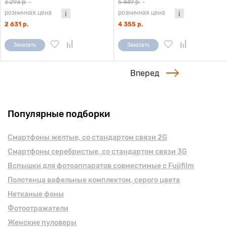
3 293 р.
-
5 449 р.
-
розничная цена
розничная цена
2 631 р.
4 355 р.
Заказать
Заказать
Вперед
Популярные подборки
Смартфоны желтые, cо стандартом связи 2G
Смартфоны серебристые, cо стандартом связи 3G
Вспышки для фотоаппаратов совместимые с Fujifilm
Полотенца вафельные комплектом, серого цвета
Нетканые фоны
Фотоотражатели
Женские пуловеры