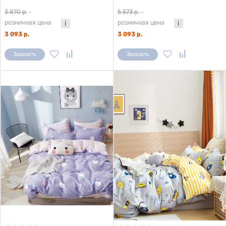
компаньоном 1,5 сп. (с нав. 50х70)
компаньоном (с нав. 50х70)
3 870 р.
-
5 573 р.
-
розничная цена
розничная цена
3 093 р.
3 093 р.
Заказать
Заказать