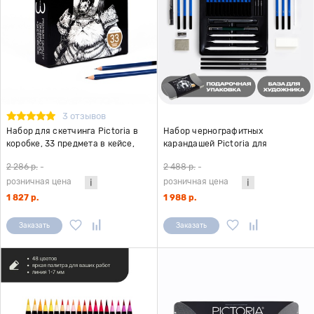
3 отзывов
Набор для скетчинга Pictoria в
Набор чернографитных
коробке, 33 предмета в кейсе,
карандашей Pictoria для
скетчбук в комплекте
скетчинга, 23шт, металлическая
2 286 р.
-
2 488 р.
-
коробка
розничная цена
розничная цена
1 827 р.
1 988 р.
Заказать
Заказать