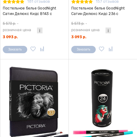
181 отзывов
157 отзывов
Постельное белье GoodNight
Постельное белье GoodNight
Сатин Делюкс Кидс В143 с
Сатин Делюкс Кидс 236 с
компаньоном 1,5 сп. (с нав. 50х70)
компаньоном 1,5 сп. (с нав. 50х70)
5 573 р.
-
5 573 р.
-
розничная цена
розничная цена
3 093 р.
3 093 р.
Заказать
Заказать