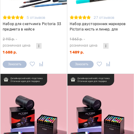
5 отзывов
27 отзывов
Набор для скетчинга Pictoria 33
Набор двусторонних маркеров
предмета в кейсе
Pictoria кисть и линер, для
скетчинга и творчества, 24 цвета
2 113 р.
-
1 863 р.
-
розничная цена
розничная цена
1 688 р.
1 489 р.
Заказать
Заказать