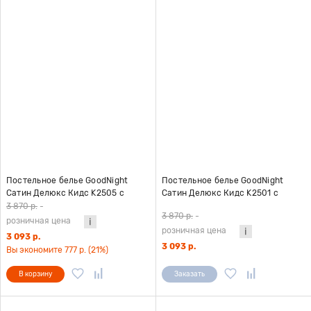
Постельное белье GoodNight
Постельное белье GoodNight
Сатин Делюкс Кидс K2505 с
Сатин Делюкс Кидс K2501 с
компаньоном 1,5 сп. (с нав. 50х70)
компаньоном 1,5 сп. (с нав. 50х70)
3 870 р.
-
3 870 р.
-
розничная цена
розничная цена
3 093 р.
3 093 р.
Вы экономите 777 р. (21%)
В корзину
Заказать