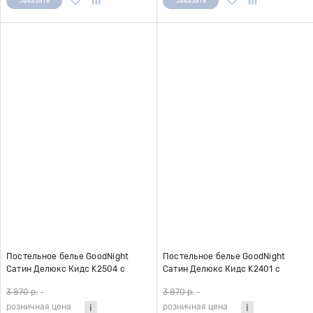
Заказать
Заказать
Постельное белье GoodNight
Постельное белье GoodNight
Сатин Делюкс Кидс K2504 с
Сатин Делюкс Кидс K2401 с
компаньоном 1,5 сп. (с нав. 50х70)
компаньоном (с нав. 50х70)
3 870 р.
-
3 870 р.
-
розничная цена
розничная цена