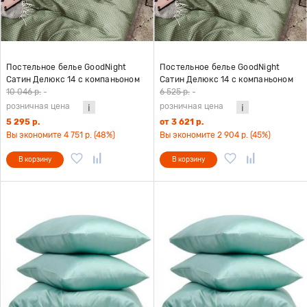
Постельное белье GoodNight
Постельное белье GoodNight
Сатин Делюкс 14 с компаньоном
Сатин Делюкс 14 с компаньоном
дуэт (с нав. 50х70)
(с нав. 50х70)
10 046 р.
-
6 525 р.
-
розничная цена
розничная цена
5 295 р.
от 3 621 р.
Вы экономите 4 751 р. (48%)
Вы экономите 2 904 р. (45%)
В корзину
В корзину