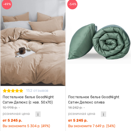
-49%
-54%
152 отзывов
Постельное белье GoodNight
Постельное белье GoodNight
Сатин Делюкс (с нав. 50х70)
Сатин Делюкс олива
бежевый
10 998 р.
-
14 242 р.
-
розничная цена
розничная цена
от 5 245 р.
от 5 245 р.
Вы экономите 5 304 р. (49%)
Вы экономите 7 649 р. (54%)