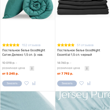
152 отзывов
51 отзывов
Постельное белье GoodNight
Постельное белье GoodNight
Сатин Делюкс 1,5 сп. (с нав.
Essential 1,5 сп. черный
50х70) изумруд
10 098 р.
-
14 760 р.
-
розничная цена
розничная цена
от 5 245 р.
от 7 792 р.
Заказать
Заказать