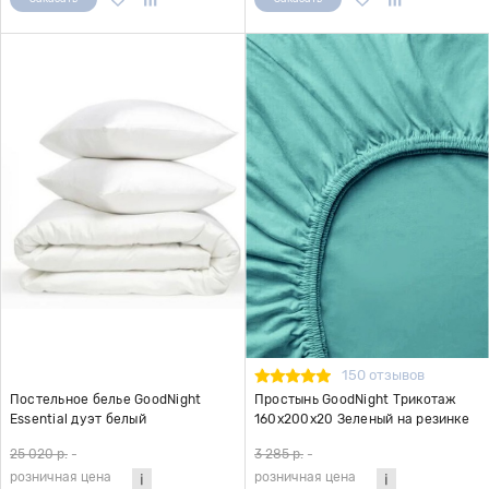
150 отзывов
Постельное белье GoodNight
Простынь GoodNight Трикотаж
Essential дуэт белый
160х200х20 Зеленый на резинке
25 020 р.
-
3 285 р.
-
розничная цена
розничная цена