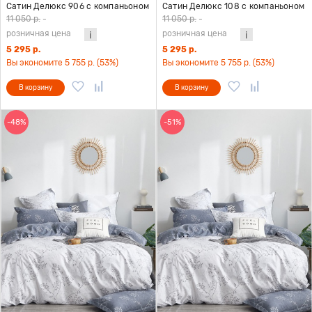
Сатин Делюкс 906 с компаньоном
Сатин Делюкс 108 с компаньоном
дуэт (с нав. 50х70)
дуэт (с нав. 50х70)
11 050 р.
-
11 050 р.
-
розничная цена
розничная цена
5 295 р.
5 295 р.
Вы экономите 5 755 р. (53%)
Вы экономите 5 755 р. (53%)
В корзину
В корзину
-48%
-51%