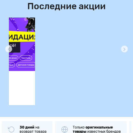
Последние акции
ция
на
Только
оригинальные
Примерка
товара
товары
известных брендов
при получен