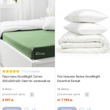
111 отзывов
Простынь GoodNight Сатин
Постельное белье GoodNight
200х200х20 Светло-зеленый на
Essential белый
резинке
5 161 р.
-
14 760 р.
-
розничная цена
розничная цена
2 597 р.
от 7 792 р.
Заказать
Заказать