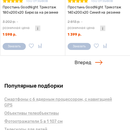
150 отзывов
150 отзывов
Простынь GoodNight Трикотаж
Простынь GoodNight Трикотаж
180х200х20 Бирюза на резинке
140х200х20 Синий на резинке
3 202 р.
-
2 813 р.
-
розничная цена
розничная цена
1 598 р.
1 399 р.
Заказать
Заказать
Вперед
Популярные подборки
Смартфоны с 6 ядерным процессором, с навигацией
GPS
Объективы телеобъективы
Фотоотражатели 5 в 1 107 см
Телескопы для детей