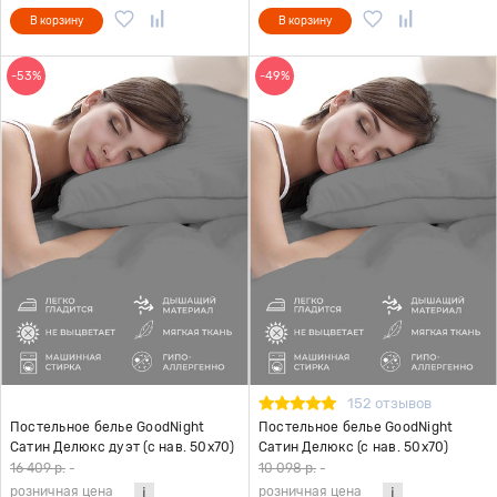
В корзину
В корзину
-53%
-49%
152 отзывов
Постельное белье GoodNight
Постельное белье GoodNight
Сатин Делюкс дуэт (с нав. 50х70)
Сатин Делюкс (с нав. 50х70)
серый
серый
16 409 р.
-
10 098 р.
-
розничная цена
розничная цена