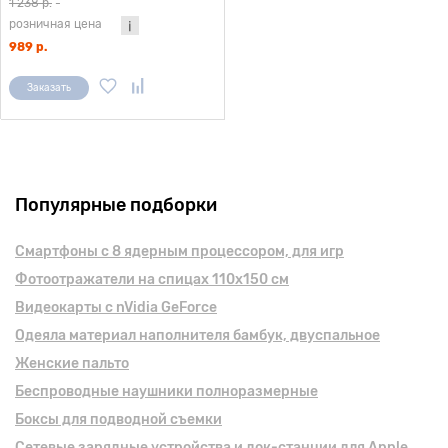
1 238 р.
-
крышкой, подставка Y, черный,
розничная цена
Redline
989 р.
Заказать
Популярные подборки
Смартфоны с 8 ядерным процессором, для игр
Фотоотражатели на спицах 110х150 см
Видеокарты с nVidia GeForce
Одеяла материал наполнителя бамбук, двуспальное
Женские пальто
Беспроводные наушники полноразмерные
Боксы для подводной съемки
Сетевые зарядные устройства и док-станции для Apple,