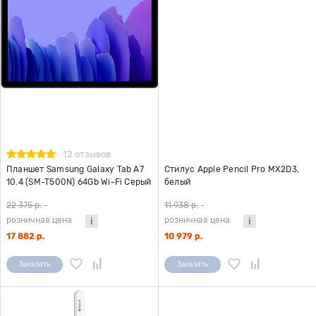
12 отзывов
Планшет Samsung Galaxy Tab A7
Стилус Apple Pencil Pro MX2D3,
10.4 (SM-T500N) 64Gb Wi-Fi Серый
белый
22 375 р.
-
11 938 р.
-
розничная цена
розничная цена
17 882 р.
10 979 р.
Заказать
Заказать