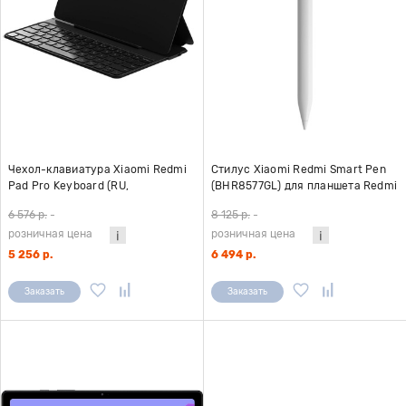
Чехол-клавиатура Xiaomi Redmi
Стилус Xiaomi Redmi Smart Pen
Pad Pro Keyboard (RU,
(BHR8577GL) для планшета Redmi
24042KBD5G)
Pad Pro/Pad 2/Pad 2 Pro
6 576 р.
-
8 125 р.
-
розничная цена
розничная цена
5 256 р.
6 494 р.
Заказать
Заказать