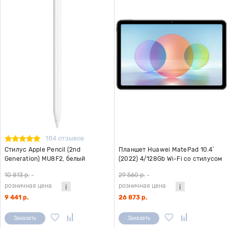
184 отзывов
Стилус Apple Pencil (2nd
Планшет Huawei MatePad 10.4`
Generation) MU8F2, белый
(2022) 4/128Gb Wi-Fi со стилусом
(BAH4-W09) 53012VHX Серый
10 813 р.
-
29 560 р.
-
матовый
розничная цена
розничная цена
9 441 р.
26 873 р.
Заказать
Заказать