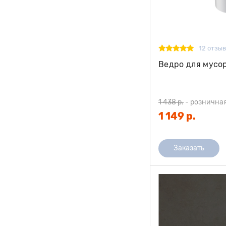
12 отзы
Ведро для мусор
1 438 р.
-
рознична
1 149 р.
Заказать