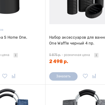
вов
а S Home One,
Набор аксессуаров для ван
One Waffle черный 4 пр.
я цена
5 875 р.
-
розничная цена
2 498 р.
Заказать