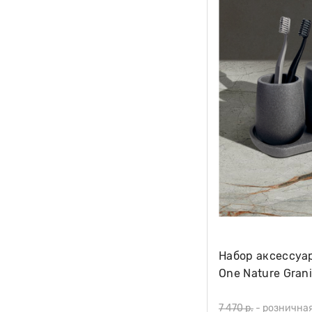
Набор аксессуа
One Nature Grani
7 470 р.
-
рознична