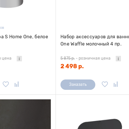
вов
а S Home One, белое
Набор аксессуаров для ван
One Waffle молочный 4 пр.
я цена
5 875 р.
-
розничная цена
2 498 р.
Заказать