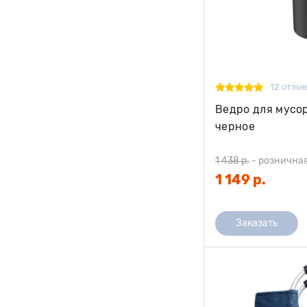
12 отзы
Ведро для мусор
черное
1 438 р.
-
рознична
1 149 р.
Заказать