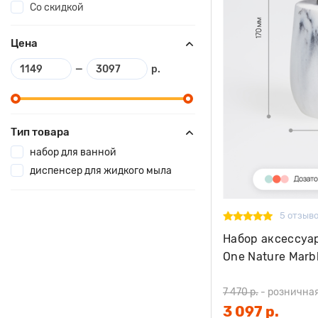
Со скидкой
Цена
—
р.
Тип товара
набор для ванной
диспенсер для жидкого мыла
5 отзыв
Набор аксессуа
One Nature Marbl
7 470 р.
-
рознична
3 097 р.