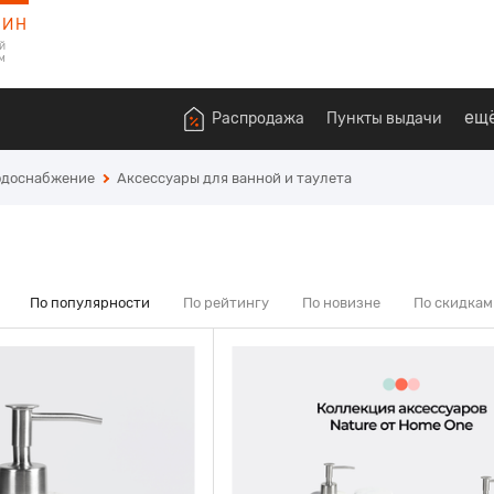
ЗИН
й
м
ещ
Распродажа
Пункты выдачи
одоснабжение
Аксессуары для ванной и таулета
По популярности
По рейтингу
По новизне
По скидкам