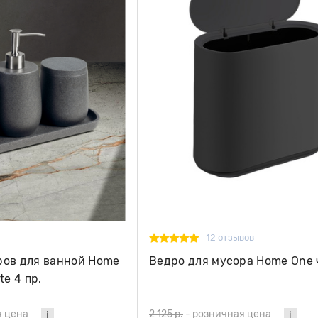
12 отзывов
ров для ванной Home
Ведро для мусора Home One
te 4 пр.
я цена
2 125 р.
-
розничная цена