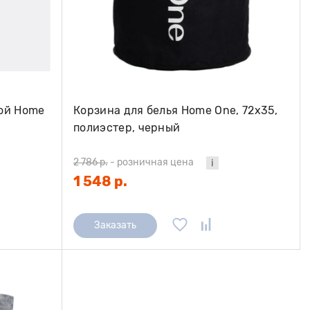
ной Home
Корзина для белья Home One, 72х35,
полиэстер, черный
2 786 р.
-
розничная цена
1 548 р.
Заказать