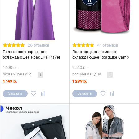
28 отзывов
41 отзывов
Полотенце спортивное
Полотенце спортивное
охлаждающее RoadLike Travel
охлаждающее RoadLike Camp
50*100 см черника
70*140 см фуксия
1 600 р.
-
2 540 р.
-
розничная цена
розничная цена
1 149 р.
1 299 р.
Заказать
Заказать