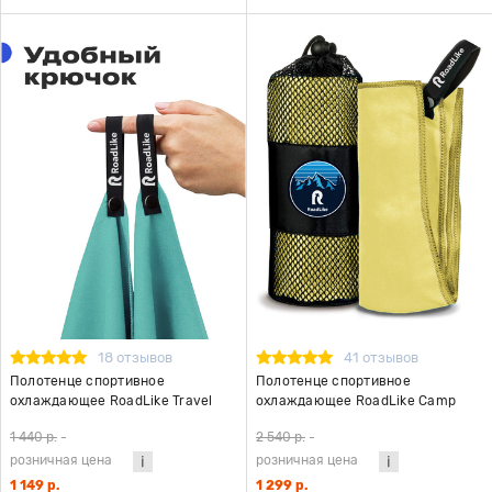
18 отзывов
41 отзывов
Полотенце спортивное
Полотенце спортивное
охлаждающее RoadLike Travel
охлаждающее RoadLike Camp
50*100 см мятный
70*140 см желтый
1 440 р.
-
2 540 р.
-
розничная цена
розничная цена
1 149 р.
1 299 р.