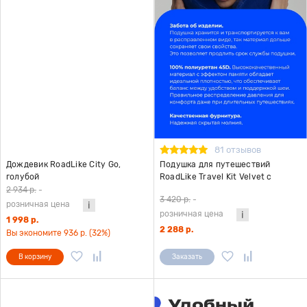
81 отзывов
Дождевик RoadLike City Go,
Подушка для путешествий
голубой
RoadLike Travel Kit Velvet с
эффектом памяти, голубой
2 934 р.
-
3 420 р.
-
розничная цена
розничная цена
1 998 р.
2 288 р.
Вы экономите 936 р. (32%)
В корзину
Заказать