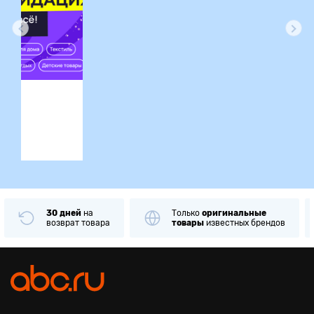
ция
Только
оригинальные
Примерка
и
пр
ара
товары
известных брендов
при получении