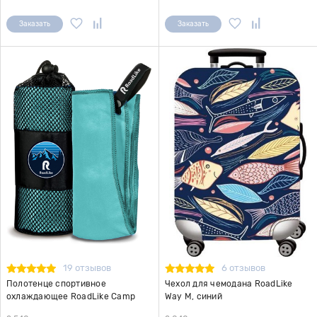
Заказать
Заказать
19 отзывов
6 отзывов
Полотенце спортивное
Чехол для чемодана RoadLike
охлаждающее RoadLike Camp
Way M, синий
70*140 см мятный