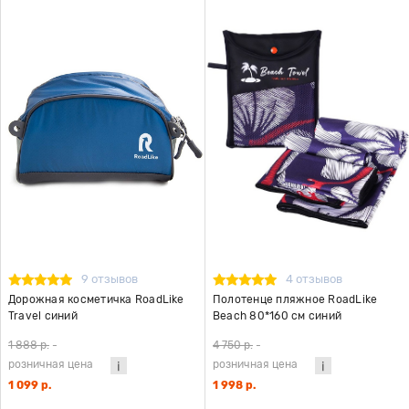
9 отзывов
4 отзывов
Дорожная косметичка RoadLike
Полотенце пляжное RoadLike
Travel синий
Beach 80*160 см синий
1 888 р.
-
4 750 р.
-
розничная цена
розничная цена
1 099 р.
1 998 р.