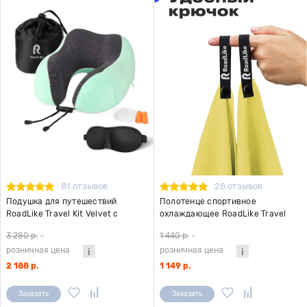
81 отзывов
28 отзывов
Подушка для путешествий
Полотенце спортивное
RoadLike Travel Kit Velvet с
охлаждающее RoadLike Travel
эффектом памяти, мятный
50*100 см желтый
3 280 р.
-
1 440 р.
-
розничная цена
розничная цена
2 188 р.
1 149 р.
Заказать
Заказать