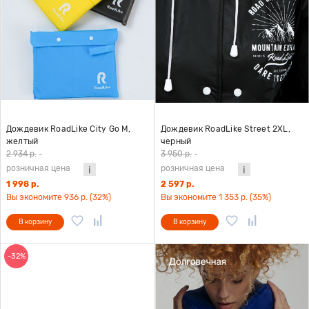
Дождевик RoadLike City Go M,
Дождевик RoadLike Street 2XL,
желтый
черный
2 934 р.
-
3 950 р.
-
розничная цена
розничная цена
1 998 р.
2 597 р.
Вы экономите 936 р. (32%)
Вы экономите 1 353 р. (35%)
В корзину
В корзину
-32%