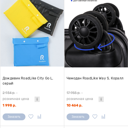
Дождевик RoadLike City Go L,
Чемодан RoadLike Way S, Коралл
серый
2 934 р.
-
17 955 р.
-
розничная цена
розничная цена
1 998 р.
10 464 р.
Заказать
Заказать