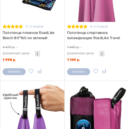
9 отзывов
6 отзывов
Полотенце пляжное RoadLike
Полотенце спортивное
Beach 80*160 см зеленый
охлаждающее RoadLike Travel
50*100 см фуксия
4 470 р.
-
1 440 р.
-
розничная цена
розничная цена
1 998 р.
1 149 р.
Заказать
Заказать