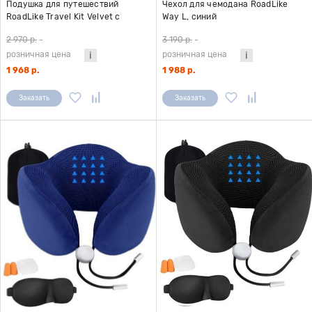
Подушка для путешествий
Чехол для чемодана RoadLike
RoadLike Travel Kit Velvet с
Way L, синий
эффектом памяти, оранжевый
2 970 р.
-
3 190 р.
-
розничная цена
розничная цена
1 968 р.
1 988 р.
Заказать
Заказать