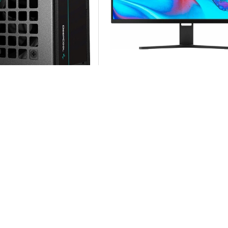
в
164 отзывов
epcool PF350 80 Plus
Монитор Xiaomi Curved Gami
Monitor 30", черный
 цена
37 124 р.
-
розничная цена
29 669 р.
(21%)
Заказать