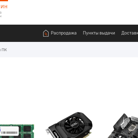
ЗИН
й
м
ещ
Распродажа
Пункты выдачи
 ПК