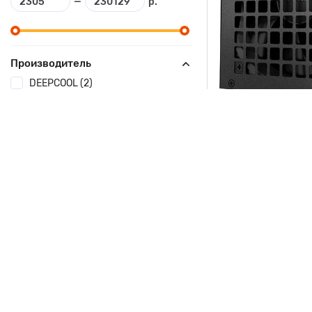
—
р.
Производитель
DEEPCOOL (2)
MSI (3)
Palit (2)
Seagate (3)
Toshiba (3)
1 отзыво
Блок питания De
Посмотреть все
350W
3 770 р.
-
розничная
3 013 р.
Вы экономите 757 р. 
В корзину