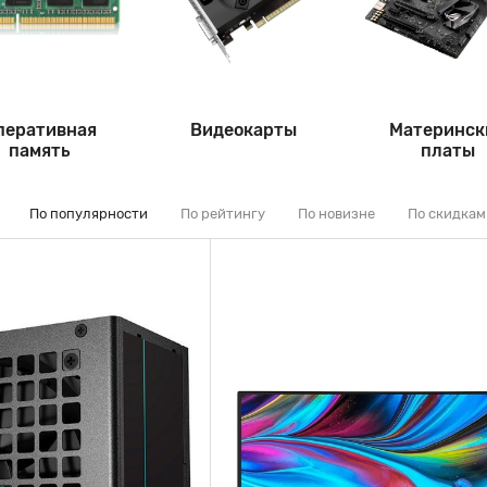
перативная
Видеокарты
Материнск
память
платы
По популярности
По рейтингу
По новизне
По скидкам