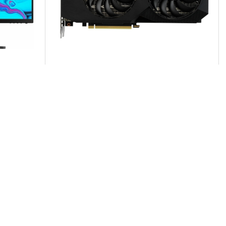
1 отзывов
ng
Видеокарта Asus GeForce RTX 3060Ti
OC 8Gb (DUAL-RTX3060TI-O8GD6X)
60 968 р.
-
розничная цена
48 725 р.
Заказать