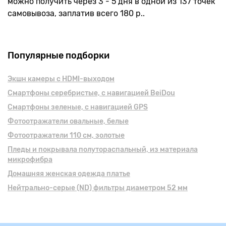
можно получить через 3 - 5 дня в одной из 137 точек
самовывоза, заплатив всего 180 р..
Популярные подборки
Экшн камеры с HDMI-выходом
Смартфоны серебристые, с навигацией BeiDou
Смартфоны зеленые, с навигацией GPS
Фотоотражатели овальные, белые
Фотоотражатели 110 см, золотые
Пледы и покрывала полутораспальный, из материала
микрофибра
Домашняя женская одежда платье
Нейтрально-серые (ND) фильтры диаметром 52 мм