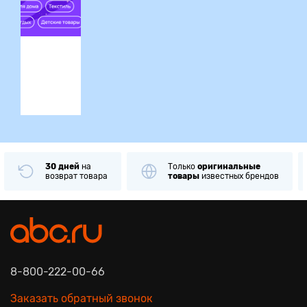
ция
Только
оригинальные
Примерка
и
проверк
товары
известных брендов
при получении
8-800-222-00-66
Заказать обратный звонок