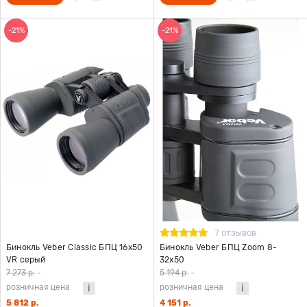
-21%
-21%
7 отзывов
Бинокль Veber Classic БПЦ 16x50
Бинокль Veber БПЦ Zoom 8-
VR серый
32x50
7 273 р.
-
5 194 р.
-
розничная цена
розничная цена
5 812 р.
4 151 р.