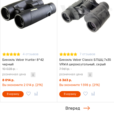
4 отзывов
7 отзывов
Бинокль Veber Hunter 8*42
Бинокль Veber Classic БПШЦ 7x35
черный
VRWA широкоугольный, серый
10 028 р.
-
7 961 р.
-
розничная цена
розничная цена
8 014 р.
6 363 р.
Вы экономите 2 014 р. (21%)
Вы экономите 1 598 р. (21%)
В корзину
В корзину
Вперед